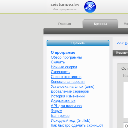
Главная
Uptooda
Мо
<<< В
Uptooda
О программе
Коммен
Обзор программы
Скачать
Ночные сборки
Ост
Скриншоты
Ни
Список хостингов
Консольная версия
Установка на Linux (wine)
Добавление серверов
История изменений
Документация
API для плагинов
Форум
Баг-трекер
Исходный код (GitHub)
Как быстро сделать скриншот