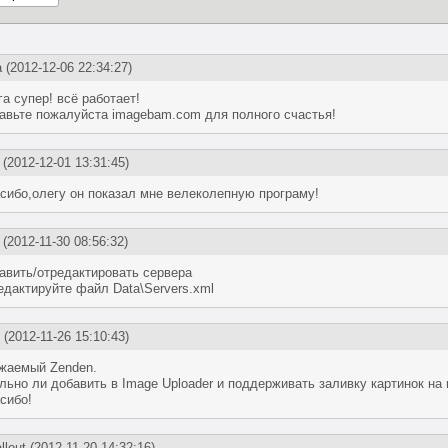
а
(2012-12-06 22:34:27)
га супер! всё работает!
авьте пожалуйста imagebam.com для полного счастья!
(2012-12-01 13:31:45)
сибо,олегу он показал мне велеколепную програму!
(2012-11-30 08:56:32)
авить/отредактировать сервера
едактируйте файл Data\Servers.xml
(2012-11-26 15:10:43)
жаемый Zenden.
льно ли добавить в Image Uploader и поддерживать заливку картинок на 
сибо!
llout
(2012-11-20 14:32:16)