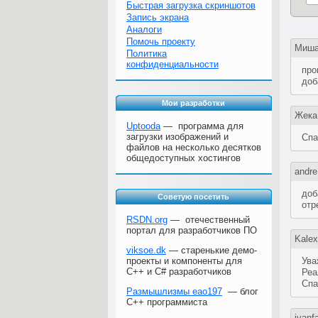
Быстрая загрузка скриншотов
Запись экрана
Аналоги
Помочь проекту
Миш
Политика
конфиденциальности
про
доб
Мои разработки
Жека
Uptooda
— программа для
загрузки изображений и
Спа
файлов на несколько десятков
общедоступных хостингов
andre
доб
Советую посетить
отр
RSDN.org
— отечественный
портал для разработчиков ПО
Kalex
viksoe.dk
— старенькие демо-
проекты и компоненты для
Ува
C++ и C# разработчиков
Реа
Спа
Размышлизмы eao197
— блог
C++ программиста
ivanfa