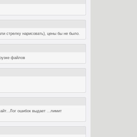
ли стрелку нарисовать), цены бы не было.
грузке файлов
айт...Лог ошибок выдает ...лимит