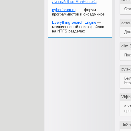
Личный блог ManHunter'а
Отл
cyberforum.ru
— форум
программистов и сисадминов
Everything Search Engine
—
аста
молниеносный поиск файлов
на NTFS разделах
Доб
diim
(
Пос
pytex
Был
http
Vb[fb
а ч
пре
UnSh