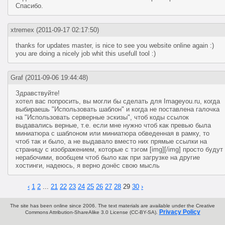
Спасибо.
xtremex
(2011-09-17 02:17:50)
thanks for updates master, is nice to see you website online again :)
you are doing a nicely job whit this usefull tool :)
Graf
(2011-09-06 19:44:48)
Здравствуйте!
хотел вас попросить, вы могли бы сделать для Imageyou.ru, когда
выбираешь "Использовать шаблон" и когда не поставлена галочка
на "Использовать серверные эскизы", чтоб коды ссылок
выдавались верные, т.е. если мне нужно чтоб как превью была
миниатюра с шаблоном или миниатюра обведенная в рамку, то
чтоб так и было, а не выдавало вместо них прямые ссылки на
страницу с изображением, которые с тэгом [img][/img] просто будут
нерабочими, вообщем чтоб было как при загрузке на другие
хостинги, надеюсь, я верно донёс свою мысль
‹
1
2
...
21
22
23
24
25
26
27
28
29
30
›
The site has been online since 2006. The text materials are available under the Creative
Privacy Policy
Commons Attribution-ShareAlike 3.0 License (CC-BY-SA).