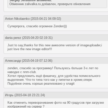
Sergey Svistunov answered:
Обменник zalivalka.ru добавлен, проверьте обновления
Anton Nikolaenko
(2015-04-21 04:09:02)
Суперпрога, спасибо огромное Zenden)))
dania perez
(2015-04-20 02:19:31)
Just to say,thanks for this new awesome version of imageuploader,i
just love the new image editor!!!
Александр
(2015-04-19 07:12:06)
zenden, спасибо за программу! Пользуюсь больше 3-х лет по
наводке с nnm-club.
Хотел предложить ещё фишечку, для удобства попиксельного
выделения. Что-то типа того как у пипетки в хроме,опере.
Подобное очень хорошо реализовано у snagit
Игорь
(2015-04-18 23:21:24)
Как отменить переворачивание фото на 90 градусов при загрузке
изображений на сервер ?