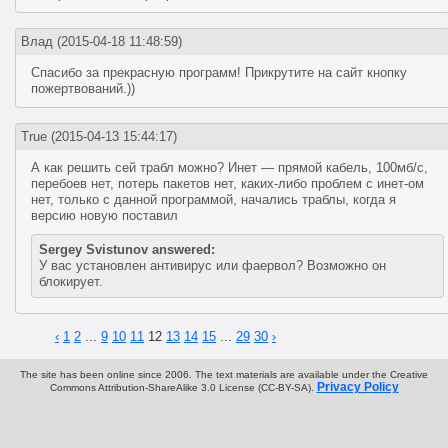
Влад
(2015-04-18 11:48:59)
Спасибо за прекрасную программ! Прикрутите на сайт кнопку
пожертвований.))
True
(2015-04-13 15:44:17)
А как решить сей трабл можно? Инет — прямой кабель, 100мб/c,
перебоев нет, потерь пакетов нет, каких-либо проблем с инет-ом
нет, только с данной программой, начались траблы, когда я
версию новую поставил
Sergey Svistunov answered:
У вас установлен антивирус или фаервол? Возможно он
блокирует.
‹
1
2
...
9
10
11
12
13
14
15
...
29
30
›
The site has been online since 2006. The text materials are available under the Creative
Privacy Policy
Commons Attribution-ShareAlike 3.0 License (CC-BY-SA).