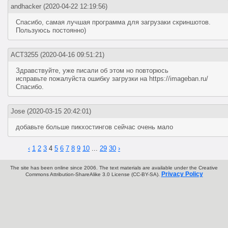
andhacker
(2020-04-22 12:19:56)
Спасибо, самая лучшая программа для загрузаки скриншотов.
Пользуюсь постоянно)
ACT3255
(2020-04-16 09:51:21)
Здравствуйте, уже писали об этом но повторюсь
исправьте пожалуйста ошибку загрузки на https://imageban.ru/
Спасибо.
Jose
(2020-03-15 20:42:01)
добавьте больше пикхостингов сейчас очень мало
‹
1
2
3
4
5
6
7
8
9
10
...
29
30
›
The site has been online since 2006. The text materials are available under the Creative
Privacy Policy
Commons Attribution-ShareAlike 3.0 License (CC-BY-SA).